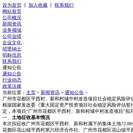
设为首页
丨
加入收藏
丨
联系我们
网站首页
公司概况
新闻资讯
业务领域
公司业绩
企业文化
招贤纳士
招标信息
联系我们
通知公告
通知公告
行业动态
政策法规
当前位置：
主页
>
新闻资讯
>
通知公告
>
广州市花都区平西村、新和村城中村改造项目社会稳定风险评
根据国家发改委《重大固定资产投资项目社会稳定风险评估暂
定，本项目“广州市花都区平西村、新和村城中村改造项目”
一、
土地征收基本情况
本次拟征收广州市花都区平西村、新和村属下的集体土地72.
花都区花山镇平西村第六经济合作社、广州市花都区花山镇平