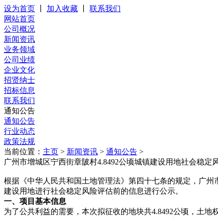
设为首页
丨
加入收藏
丨
联系我们
网站首页
公司概况
新闻资讯
业务领域
公司业绩
企业文化
招贤纳士
招标信息
联系我们
通知公告
通知公告
行业动态
政策法规
当前位置：
主页
>
新闻资讯
>
通知公告
>
广州市增城区宁西街章陂村4.8492公顷城镇建设用地社会稳
根据《中华人民共和国土地管理法》第四十七条的规定，广州市增
建设用地进行社会稳定风险评估前的信息进行公示。
一、项目基本信息
为了公共利益的需要，本次拟征收的地块共4.8492公顷，