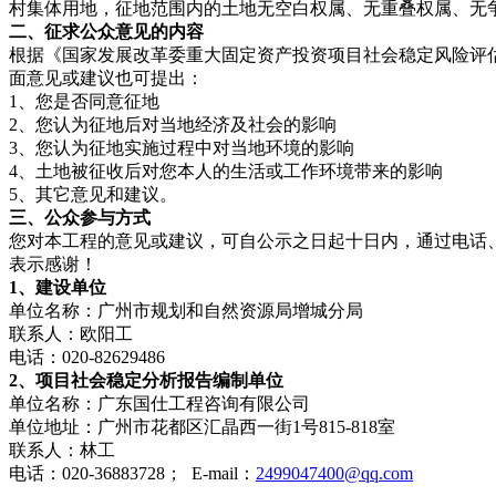
村集体用地，征地范围内的土地无空白权属、无重叠权属、无
二、征求公众意见的内容
根据《国家发展改革委重大固定资产投资项目社会稳定风险评估
面意见或建议也可提出：
1、您是否同意征地
2、您认为征地后对当地经济及社会的影响
3、您认为征地实施过程中对当地环境的影响
4、土地被征收后对您本人的生活或工作环境带来的影响
5、其它意见和建议。
三、公众参与方式
您对本工程的意见或建议，可自公示之日起十日内，通过电话
表示感谢！
1、建设单位
单位名称：广州市规划和自然资源局增城分局
联系人：欧阳工
电话：020-82629486
2
、
项目社会稳定
分析
报告编制单位
单位名称：广东国仕工程咨询有限公司
单位地址：广州市花都区汇晶西一街1号815-818室
联系人：林工
电话：020-36883728； E-mail：
2499047400@qq.com